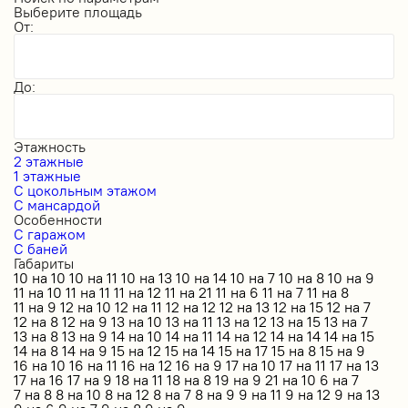
Выберите площадь
От:
До:
Этажность
2 этажные
1 этажные
С цокольным этажом
С мансардой
Особенности
С гаражом
С баней
Габариты
10 на 10
10 на 11
10 на 13
10 на 14
10 на 7
10 на 8
10 на 9
11 на 10
11 на 11
11 на 12
11 на 21
11 на 6
11 на 7
11 на 8
11 на 9
12 на 10
12 на 11
12 на 12
12 на 13
12 на 15
12 на 7
12 на 8
12 на 9
13 на 10
13 на 11
13 на 12
13 на 15
13 на 7
13 на 8
13 на 9
14 на 10
14 на 11
14 на 12
14 на 14
14 на 15
14 на 8
14 на 9
15 на 12
15 на 14
15 на 17
15 на 8
15 на 9
16 на 10
16 на 11
16 на 12
16 на 9
17 на 10
17 на 11
17 на 13
17 на 16
17 на 9
18 на 11
18 на 8
19 на 9
21 на 10
6 на 7
7 на 8
8 на 10
8 на 12
8 на 7
8 на 9
9 на 11
9 на 12
9 на 13